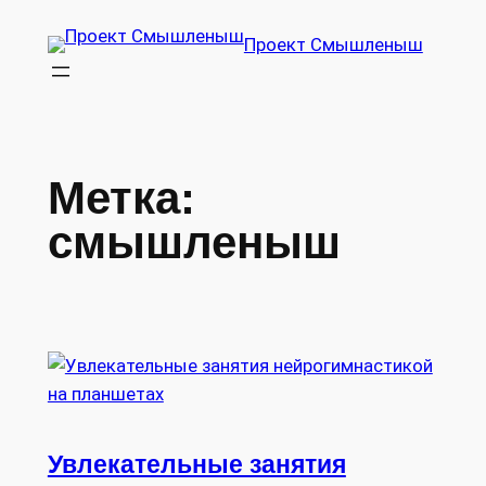
Перейти
Проект Смышленыш
к
содержимому
Метка:
смышленыш
Увлекательные занятия